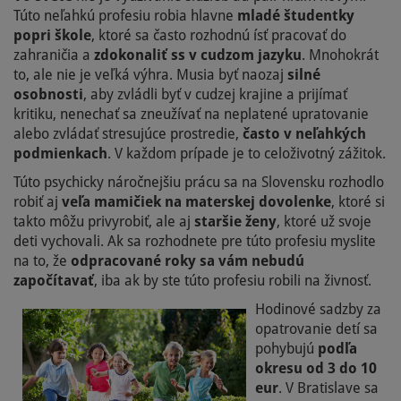
Túto neľahkú profesiu robia hlavne
mladé študentky
popri škole
, ktoré sa často rozhodnú ísť pracovať do
zahraničia a
zdokonaliť ss v cudzom jazyku
. Mnohokrát
to, ale nie je veľká výhra. Musia byť naozaj
silné
osobnosti
, aby zvládli byť v cudzej krajine a prijímať
kritiku, nenechať sa zneužívať na neplatené upratovanie
alebo zvládať stresujúce prostredie,
často v neľahkých
podmienkach
. V každom prípade je to celoživotný zážitok.
Túto psychicky náročnejšiu prácu sa na Slovensku rozhodlo
robiť aj
veľa mamičiek na materskej dovolenke
, ktoré si
takto môžu privyrobiť, ale aj
staršie ženy
, ktoré už svoje
deti vychovali. Ak sa rozhodnete pre túto profesiu myslite
na to, že
odpracované roky sa vám nebudú
započítavať
, iba ak by ste túto profesiu robili na živnosť.
Hodinové sadzby za
opatrovanie detí sa
pohybujú
podľa
okresu od 3 do 10
eur
. V Bratislave sa