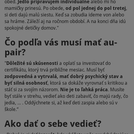
obed.
Jedlo pripravujem individuálne
alebo mi ho
mamičky prinesú. Po obede,
od pol jednej do pol tretej
,
si deti dajú malú siestu. Keď sa zobudia ideme von alebo
sa hráme. Záleží aj na ročnom období. A na konci dňa idú
spokojné detičky domov."
Čo podľa vás musí mať au-
pair?
"
Dôležité sú skúsenosti
a oplatí sa investovať do
certifikátu, ktorý trvá približne mesiac. Musí byť
zodpovedná a vytrvalá, mať dobrý psychický stav a
byť silná osobnosť
, ktorá sa dokáže vyrovnať s kritikou a
stáť si za svojím názorom.
Nie je to ľahká práca
. Musíte
byť stále v strehu, vedieť ako deti zabaviť, čo majú rady, čo
jedia, ... . Oddýchnete si, až keď deti zaspia alebo sú v
škole.“
Ako dať o sebe vedieť?