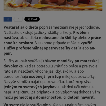
0
Postarať sa o dieťa
popri zamestnaní nie je jednoduché.
Našťastie existujú jasličky, škôlky a školy.
Problém
nastáva
, ak sa dieťa
nedostane do škôlky
alebo
z práce
chodíte neskoro
. V takomto prípade môžete
využiť
služby profesionálnej opatrovateľky det
í alebo
au-
pair.
Služby au-pair využívajú hlavne
mamičky po materskej
dovolenke
, keď sa potrebujú vrátiť do práce a pre svoje
ratolesti nezoženú vhodné jasličky, škôlku alebo
uprednostňujú
osobnejší prístup
milej opatrovateľky.
Navyše si môžu najať opatrovateľku, ktorá
rozpráva
jedným zo svetových jazykov
a tak deti učiť odmala
napr. angličtinu. Za príplatok a po vzájomnej dohode vám
môžu
pomôcť aj s domácnosťou, či deťom navariť.
Vo svete
nie je využívanie služieb au-pair ničím novým.