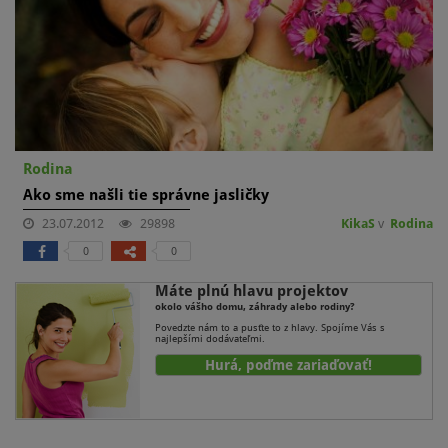
Rodina
Ako sme našli tie správne jasličky
23.07.2012
29898
KikaS
v
Rodina
0
0
Máte plnú hlavu projektov
okolo vášho domu, záhrady alebo rodiny?
Povedzte nám to a pusťte to z hlavy. Spojíme Vás s
najlepšími dodávateľmi.
Hurá, poďme zariaďovať!