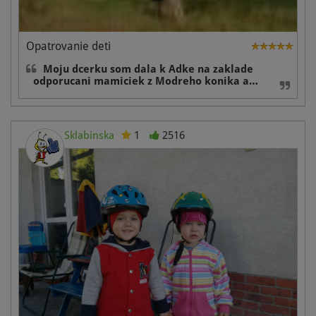
Opatrovanie deti
Moju dcerku som dala k Adke na zaklade
odporucani mamiciek z Modreho konika a…
Sklabinska
1
2516