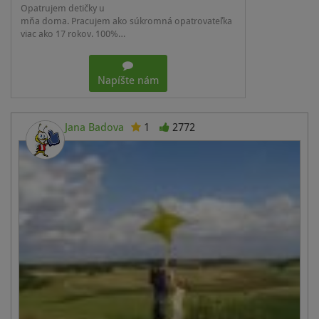
Opatrujem detičky u
mňa doma. Pracujem ako súkromná opatrovateľka
viac ako 17 rokov. 100%…
Napíšte nám
Jana Badova
1
2772