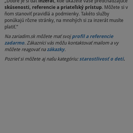
„Dobré je si dať
inzerát
, kde ukážete vaše predchádzajúce
skúsenosti, referencie a priateľský prístup
. Môžete si v
ňom stanoviť pravidlá a podmienky. Takéto služby
ponúkajú rôzne stránky, na mnohých si za inzerát musíte
platiť.“
Na zariadim.sk môžete mať svoj
profil a referencie
zadarmo
. Zákazníci vás môžu kontaktovať mailom a vy
môžete reagovať na
zákazky
.
Pozrieť si môžete aj našu kategóriu:
starostlivosť o deti
.