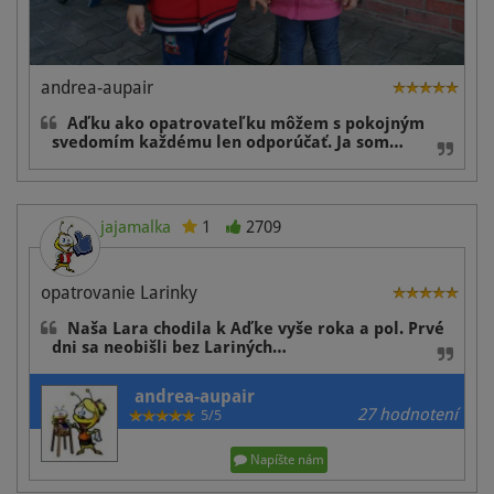
andrea-aupair
Aďku ako opatrovateľku môžem s pokojným
svedomím každému len odporúčať. Ja som…
jajamalka
1
2709
opatrovanie Larinky
Naša Lara chodila k Aďke vyše roka a pol. Prvé
dni sa neobišli bez Lariných…
andrea-aupair
27 hodnotení
5/5
Napíšte nám