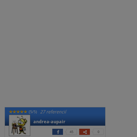
27 referencií
(5/5)
andrea-aupair
45
0