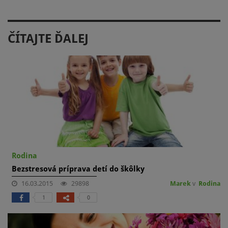
ČÍTAJTE ĎALEJ
Rodina
Bezstresová príprava detí do škôlky
16.03.2015
29898
Marek
v
Rodina
1
0