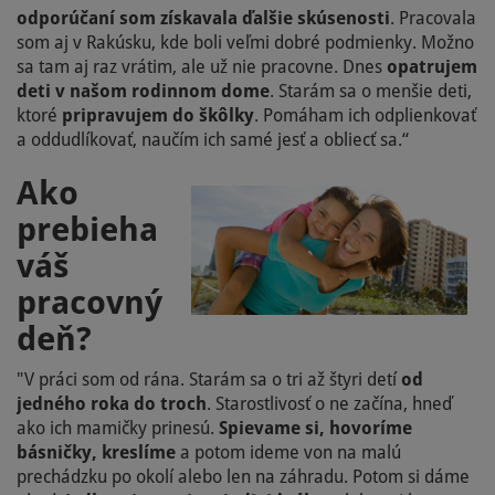
odporúčaní som získavala ďalšie skúsenosti
. Pracovala
som aj v Rakúsku, kde boli veľmi dobré podmienky. Možno
sa tam aj raz vrátim, ale už nie pracovne. Dnes
opatrujem
deti v našom rodinnom dome
. Starám sa o menšie deti,
ktoré
pripravujem do škôlky
. Pomáham ich odplienkovať
a oddudlíkovať, naučím ich samé jesť a obliecť sa.“
Ako
prebieha
váš
pracovný
deň?
"V práci som od rána. Starám sa o tri až štyri detí
od
jedného roka do troch
. Starostlivosť o ne začína, hneď
ako ich mamičky prinesú.
Spievame si, hovoríme
básničky, kreslíme
a potom ideme von na malú
prechádzku po okolí alebo len na záhradu. Potom si dáme