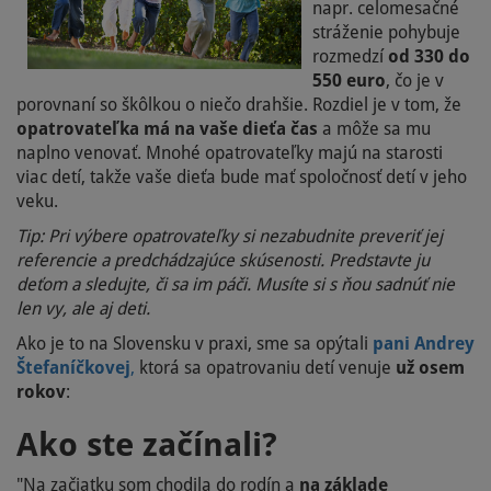
napr. celomesačné
stráženie pohybuje
rozmedzí
od 330 do
550 euro
, čo je v
porovnaní so škôlkou o niečo drahšie. Rozdiel je v tom, že
opatrovateľka má na vaše dieťa čas
a môže sa mu
naplno venovať. Mnohé opatrovateľky majú na starosti
viac detí, takže vaše dieťa bude mať spoločnosť detí v jeho
veku.
Tip: Pri výbere opatrovateľky si nezabudnite preveriť jej
referencie a predchádzajúce skúsenosti. Predstavte ju
deťom a sledujte, či sa im páči. Musíte si s ňou sadnúť nie
len vy, ale aj deti.
Ako je to na Slovensku v praxi, sme sa opýtali
pani Andrey
Štefaníčkovej
,
ktorá sa opatrovaniu detí venuje
už osem
rokov
:
Ako ste začínali?
"Na začiatku som chodila do rodín a
na základe