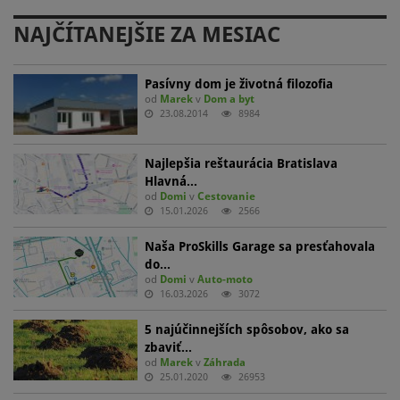
NAJČÍTANEJŠIE ZA MESIAC
Pasívny dom je životná filozofia
od
Marek
v
Dom a byt
23.08.2014
8984
Najlepšia reštaurácia Bratislava
Hlavná…
od
Domi
v
Cestovanie
15.01.2026
2566
Naša ProSkills Garage sa presťahovala
do…
od
Domi
v
Auto-moto
16.03.2026
3072
5 najúčinnejších spôsobov, ako sa
zbaviť…
od
Marek
v
Záhrada
25.01.2020
26953