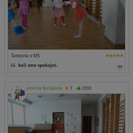
Tanecna v MS
boli sme spokojni.
Andrea Bočáková
1
2593