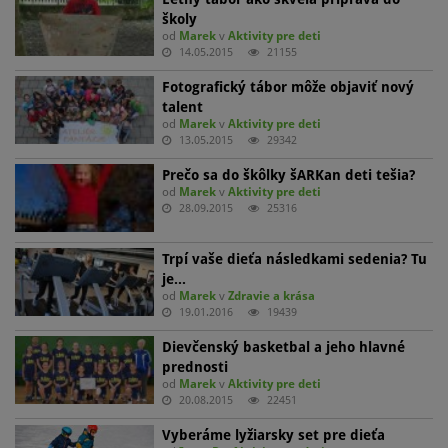
školy
od
Marek
v
Aktivity pre deti
14.05.2015
21155
Fotografický tábor môže objaviť nový
talent
od
Marek
v
Aktivity pre deti
13.05.2015
29342
Prečo sa do škôlky šARKan deti tešia?
od
Marek
v
Aktivity pre deti
28.09.2015
25316
Trpí vaše dieťa následkami sedenia? Tu
je…
od
Marek
v
Zdravie a krása
19.01.2016
19439
Dievčenský basketbal a jeho hlavné
prednosti
od
Marek
v
Aktivity pre deti
20.08.2015
22451
Vyberáme lyžiarsky set pre dieťa