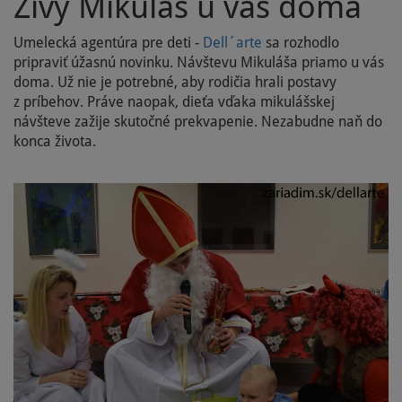
Živý Mikuláš u vás doma
Umelecká agentúra pre deti -
Dell´arte
sa rozhodlo
pripraviť úžasnú novinku. Návštevu Mikuláša priamo u vás
doma. Už nie je potrebné, aby rodičia hrali postavy
z príbehov. Práve naopak, dieťa vďaka mikulášskej
návšteve zažije skutočné prekvapenie. Nezabudne naň do
konca života.