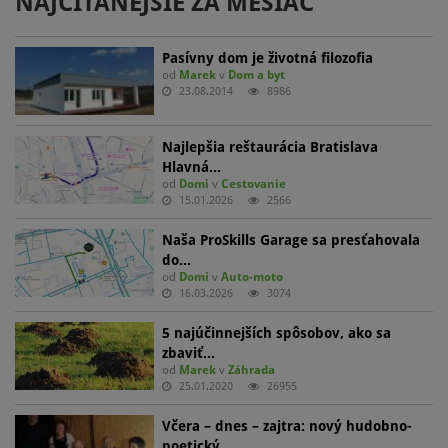
NAJČÍTANEJŠIE ZA MESIAC
Pasívny dom je životná filozofia
od
Marek
v
Dom a byt
23.08.2014
8986
Najlepšia reštaurácia Bratislava
Hlavná…
od
Domi
v
Cestovanie
15.01.2026
2566
Naša ProSkills Garage sa presťahovala
do…
od
Domi
v
Auto-moto
16.03.2026
3074
5 najúčinnejších spôsobov, ako sa
zbaviť…
od
Marek
v
Záhrada
25.01.2020
26955
Včera – dnes – zajtra: nový hudobno-
poetický…