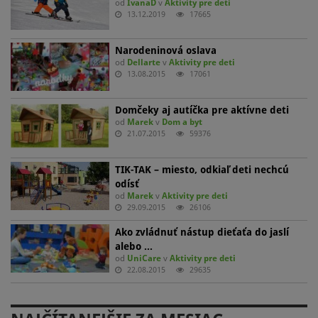
od
IvanaD
v
Aktivity pre deti
13.12.2019
17665
Narodeninová oslava
od
Dellarte
v
Aktivity pre deti
13.08.2015
17061
Domčeky aj autíčka pre aktívne deti
od
Marek
v
Dom a byt
21.07.2015
59376
TIK-TAK – miesto, odkiaľ deti nechcú
odísť
od
Marek
v
Aktivity pre deti
29.09.2015
26106
Ako zvládnuť nástup dieťaťa do jaslí
alebo …
od
UniCare
v
Aktivity pre deti
22.08.2015
29635