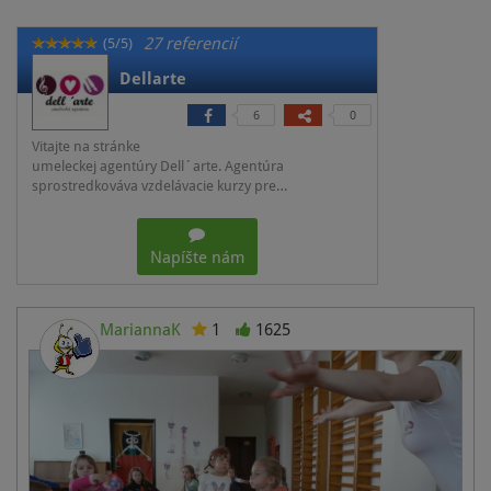
27 referencií
(5/5)
Dellarte
6
0
Vitajte na stránke
umeleckej agentúry Dell´arte. Agentúra
sprostredkováva vzdelávacie kurzy pre…
Napíšte nám
MariannaK
1
1625