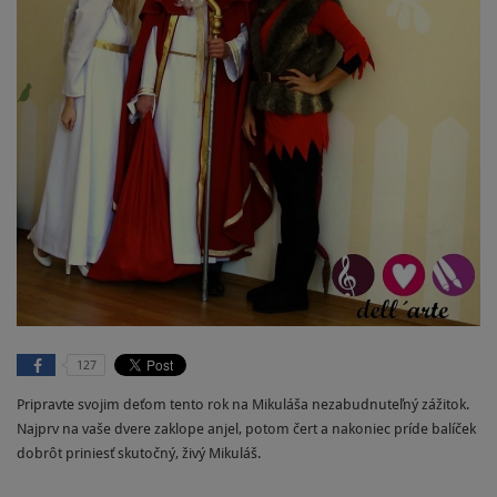
127
Pripravte svojim deťom tento rok na Mikuláša nezabudnuteľný zážitok.
Najprv na vaše dvere zaklope anjel, potom čert a nakoniec príde balíček
dobrôt priniesť skutočný, živý Mikuláš.