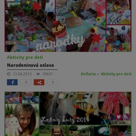
Aktivity pre deti
Narodeninová oslava
13.08.2015
39631
Dellarte
v
Aktivity pre deti
0
0