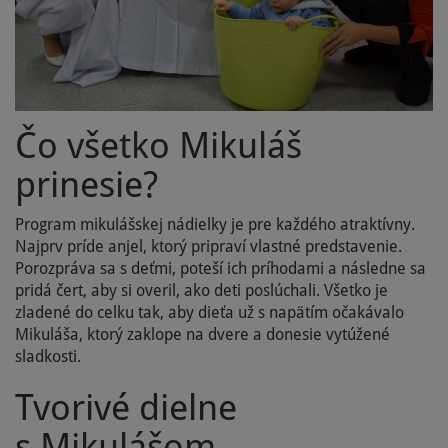
Čo všetko Mikuláš
prinesie?
Program mikulášskej nádielky je pre každého atraktívny.
Najprv príde anjel, ktorý pripraví vlastné predstavenie.
Porozpráva sa s deťmi, poteší ich príhodami a následne sa
pridá čert, aby si overil, ako deti poslúchali. Všetko je
zladené do celku tak, aby dieťa už s napätím očakávalo
Mikuláša, ktorý zaklope na dvere a donesie vytúžené
sladkosti.
Tvorivé dielne
s Mikulášom