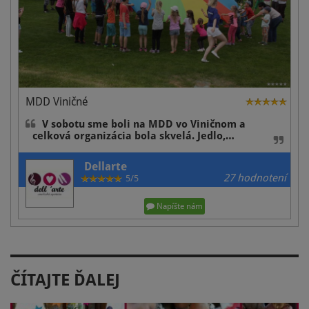
MDD Viničné
V sobotu sme boli na MDD vo Viničnom a
celková organizácia bola skvelá. Jedlo,…
Dellarte
27 hodnotení
5/5
Napíšte nám
ČÍTAJTE ĎALEJ