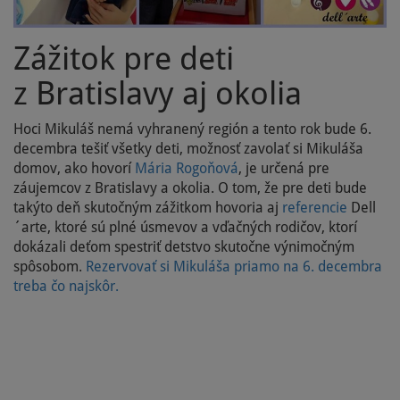
Zážitok pre deti
z Bratislavy aj okolia
Hoci Mikuláš nemá vyhranený región a tento rok bude 6.
decembra tešiť všetky deti, možnosť zavolať si Mikuláša
domov, ako hovorí
Mária Rogoňová
, je určená pre
záujemcov z Bratislavy a okolia. O tom, že pre deti bude
takýto deň skutočným zážitkom hovoria aj
referencie
Dell
´arte, ktoré sú plné úsmevov a vďačných rodičov, ktorí
dokázali deťom spestriť detstvo skutočne výnimočným
spôsobom.
Rezervovať si Mikuláša priamo na 6. decembra
treba čo najskôr.