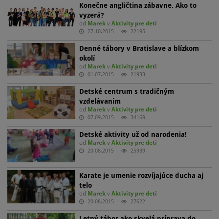
Konečne angličtina zábavne. Ako to
vyzerá?
od
Marek
v
Aktivity pre deti
27.10.2015
22195
Denné tábory v Bratislave a blízkom
okolí
od
Marek
v
Aktivity pre deti
01.07.2015
21933
Detské centrum s tradičným
vzdelávaním
od
Marek
v
Aktivity pre deti
07.09.2015
34169
Detské aktivity už od narodenia!
od
Marek
v
Aktivity pre deti
20.08.2015
25939
Karate je umenie rozvíjajúce ducha aj
telo
od
Marek
v
Aktivity pre deti
20.08.2015
27622
Letný tábor ako skvelá príprava do