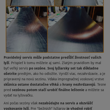
Pravidelný servis
môže podstatne predĺžiť životnosť vašich
lyží
. Prispieť k tomu môžete aj sami. Zlatým pravidlom by mal
byť veľký servis
po sezóne. Svoj lyžiarsky set tak dôkladne
ošetríte
predtým, ako ho odložíte. Vyrdží viac, nezahrdzavie, a je
pripravený na novú sezónu. Vďaka impregnačnej voskovej vrstve
skĺznica ostane dostatočne vlhká
a
hrany nezhrdzavejú
. Tesne
pred
sezónou potom stačí urobiť finálne leštenie
a môžete sa
vydať na lyžovačku.
Ani počas sezóny však
nezabúdajte na servis a obzvlášť
voskovanie lyží
. Pre "bežných" lyžiarov
je vhodné robiť