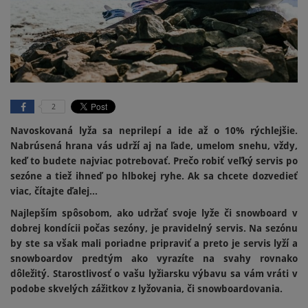
2
Navoskovaná lyža sa neprilepí a ide až o 10% rýchlejšie.
Nabrúsená hrana vás udrží aj na ľade, umelom snehu, vždy,
keď to budete najviac potrebovať. Prečo robiť veľký servis po
sezóne a tiež ihneď po hlbokej ryhe. Ak sa chcete dozvedieť
viac, čítajte ďalej...
Najlepším spôsobom, ako udržať svoje lyže či snowboard v
dobrej kondícii počas sezóny, je pravidelný servis. Na sezónu
by ste sa však mali poriadne pripraviť a preto je servis lyží a
snowboardov predtým ako vyrazíte na svahy rovnako
dôležitý. Starostlivosť o vašu lyžiarsku výbavu sa vám vráti v
podobe skvelých zážitkov z lyžovania, či snowboardovania.