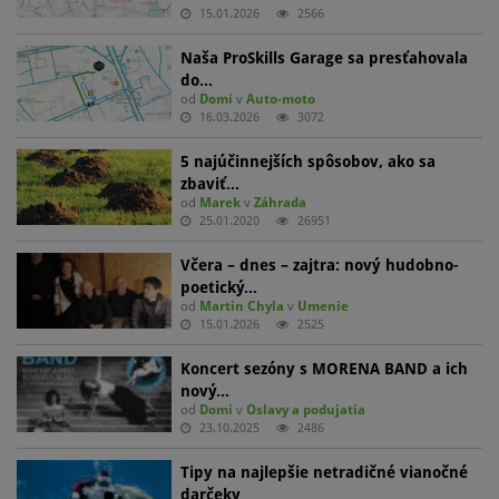
15.01.2026
2566
Naša ProSkills Garage sa presťahovala
do…
od
Domi
v
Auto-moto
16.03.2026
3072
5 najúčinnejších spôsobov, ako sa
zbaviť…
od
Marek
v
Záhrada
25.01.2020
26951
Včera – dnes – zajtra: nový hudobno-
poetický…
od
Martin Chyla
v
Umenie
15.01.2026
2525
Koncert sezóny s MORENA BAND a ich
nový…
od
Domi
v
Oslavy a podujatia
23.10.2025
2486
Tipy na najlepšie netradičné vianočné
darčeky