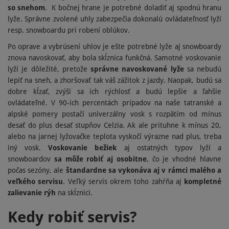
so snehom
. K bočnej hrane je potrebné doladiť aj spodnú hranu
lyže. Správne zvolené uhly zabezpečia dokonalú ovládateľnosť lyží
resp. snowboardu pri robení oblúkov.
Po oprave a vybrúsení uhlov je ešte potrebné lyže aj snowboardy
znova navoskovať, aby bola skĺznica funkčná. Samotné voskovanie
lyží je dôležité, pretože
správne navoskované lyže
sa nebudú
lepiť na sneh, a zhoršovať tak váš zážitok z jazdy. Naopak, budú sa
dobre kĺzať, zvýši sa ich rýchlosť a budú lepšie a ľahšie
ovládateľné. V 90-ich percentách prípadov na naše tatranské a
alpské pomery postačí univerzálny vosk s rozpätím od mínus
desať do plus desať stupňov Celzia. Ak ale prituhne k mínus 20,
alebo na jarnej lyžovačke teplota vyskočí výrazne nad plus, treba
iný vosk.
Voskovanie bežiek
aj ostatných typov lyží a
snowboardov
sa môže robiť aj osobitne
, čo je vhodné hlavne
počas sezóny, ale
štandardne sa vykonáva aj v rámci malého a
veľkého servisu
. Veľký servis okrem toho zahŕňa aj
kompletné
zalievanie rýh
na skĺznici.
Kedy robiť servis?