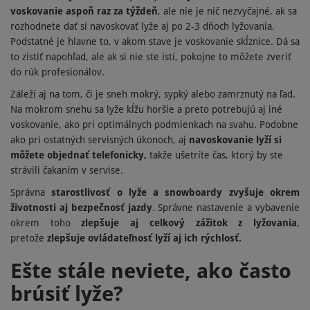
voskovanie aspoň raz za týždeň
, ale nie je nič nezvyčajné, ak sa
rozhodnete dať si navoskovať lyže aj po 2-3 dňoch lyžovania.
Podstatné je hlavne to, v akom stave je voskovanie skĺznice. Dá sa
to zistiť napohľad, ale ak si nie ste istí, pokojne to môžete zveriť
do rúk profesionálov.
Záleží aj na tom, či je sneh mokrý, sypký alebo zamrznutý na ľad.
Na mokrom snehu sa lyže kĺžu horšie a preto potrebujú aj iné
voskovanie, ako pri optimálnych podmienkach na svahu. Podobne
ako pri ostatných servisných úkonoch, aj
navoskovanie lyží si
môžete objednať telefonicky,
takže ušetríte čas, ktorý by ste
strávili čakaním v servise.
Správna
starostlivosť o lyže a snowboardy zvyšuje okrem
životnosti aj bezpečnosť jazdy
. Správne nastavenie a vybavenie
okrem toho
zlepšuje aj celkový zážitok z lyžovania
,
pretože
zlepšuje ovládateľnosť lyží aj ich rýchlosť.
Ešte stále neviete, ako často
brúsiť lyže?