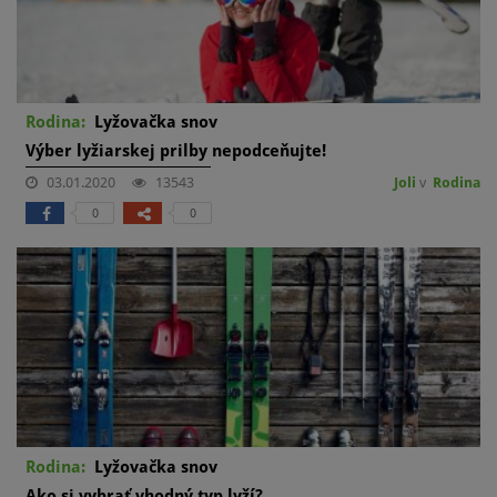
Rodina:
Lyžovačka snov
Výber lyžiarskej prilby nepodceňujte!
03.01.2020
13543
Joli
v
Rodina
0
0
Rodina:
Lyžovačka snov
Ako si vybrať vhodný typ lyží?