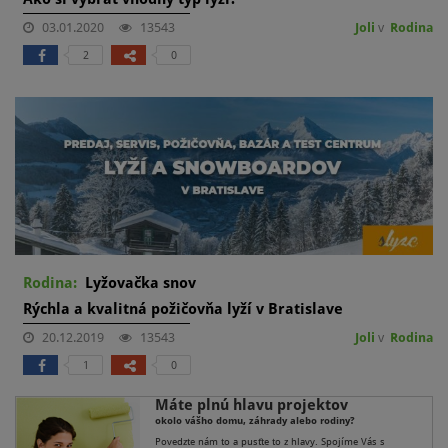
03.01.2020
13543
Joli
v
Rodina
2
0
Rodina:
Lyžovačka snov
Rýchla a kvalitná požičovňa lyží v Bratislave
20.12.2019
13543
Joli
v
Rodina
1
0
Máte plnú hlavu projektov
okolo vášho domu, záhrady alebo rodiny?
Povedzte nám to a pusťte to z hlavy. Spojíme Vás s