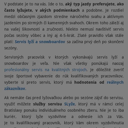
V podstate je to na vás. Ide o to,
aký typ jazdy preferujete, ako
často lyžujete, v akých podmienkach
a podobne. Je rozdiel
medzi občasným zjazdom stredne náročného svahu a aktívnym
jazdením po strmých či kamenných svahoch. Okrem toho záleží aj
na vašej šikovnosti a zručnosti. Niekto nemusí navštíviť servis
počas sezóny vôbec a iný aj 4-5-krát. Zlaté pravidlo však stále
platí:
Servis lyží a snowboardov
sa začína prvý deň po skončení
sezóny.
Servisných pracovísk v ktorých vykonávajú servis lyží a
snowboardov je veľa. Nie však všetky ponúkajú naozaj
profesionálny servis na kvalitných strojoch
. Je dôležité zveriť
svoje športové vybavenie do rúk kvalifikovaných pracovníkov,
vyberte si preto servis, ktorý má
hodnotenia od
r
eálnych
zákazníkov.
Ak nemáte čas pred lyžovačkou alebo po sezóne zájsť do servisu,
využiť môžete
služby servisu
SLyže
, ktorý má v rámci celej
Bratislavy ponuku individuálneho osobného zberu. Nie je to iba
kuriér, ktorý lyže vyzdvihne a odnesie ich za Vás.
Je to kvalifikovaný pracovník, ktorý Vám okrem vyzdvihnutia