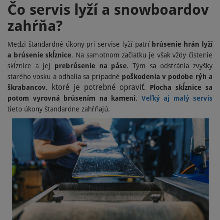
Čo servis lyží a snowboardov
zahŕňa?
Medzi štandardné úkony pri servise lyží patrí
brúsenie hrán lyží
a brúsenie skĺznice
. Na samotnom začiatku je však vždy čistenie
skĺznice a jej
prebrúsenie na páse
. Tým sa odstránia zvyšky
starého vosku a odhalia sa prípadné
poškodenia v podobe rýh a
ktoré je potrebné opraviť.
škrabancov
,
Plocha skĺznice sa
potom vyrovná brúsením na kameni
.
Veľký aj malý servis
tieto úkony štandardne zahŕňajú.