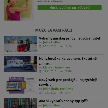
najlepšími dodávateľmi.
Hurá, poďme zariaďovať!
MÔŽU SA VÁM PÁČIŤ
Výber lyžiarskej prilby nepodceňujte!
od
Joli
v
Rodina
03.01.2020
19184
Na lyžovačku karavanom. Skutočné
zimné…
od
Marek
v
Auto-moto
29.11.2015
28928
Nový web pre predajňu, najrýchlejší
servis a…
od
Joli
v
Služby pre firmu
10.12.2020
8087
Ako si vybrať vhodný typ lyží?
od
Joli
v
Rodina