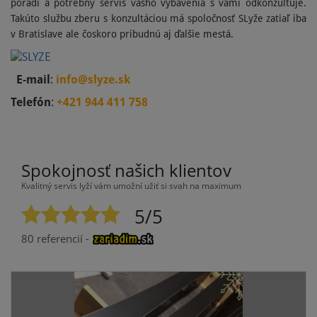
poradí a potrebný servis vášho vybavenia s vami odkonzultuje.
Takúto službu zberu s konzultáciou má spoločnosť SLyže zatiaľ iba
v Bratislave ale čoskoro pribudnú aj ďalšie mestá.
E-mail
:
info@slyze.sk
Telefón
:
+421 944 411 758