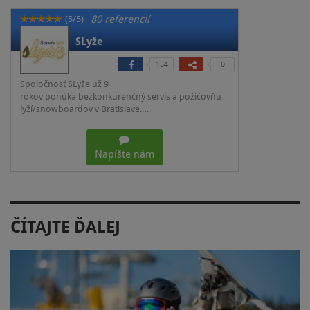
80 referencií
(5/5)
SLyže
154
0
Spoločnosť SLyže už 9
rokov ponúka bezkonkurenčný servis a požičovňu
lyží/snowboardov v Bratislave.…
Napíšte nám
ČÍTAJTE ĎALEJ