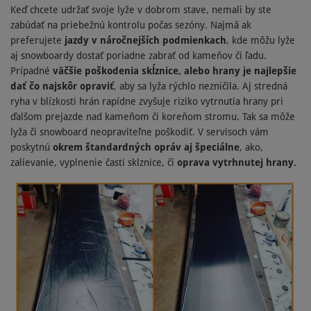
Keď chcete udržať svoje lyže v dobrom stave, nemali by ste
zabúdať na priebežnú kontrolu počas sezóny. Najmä ak
preferujete
jazdy v náročnejších podmienkach
, kde môžu lyže
aj snowboardy dostať poriadne zabrať od kameňov či ľadu.
Prípadné
väčšie poškodenia skĺznice, alebo hrany je najlepšie
dať čo najskôr opraviť
, aby sa lyža rýchlo nezničila. Aj stredná
ryha v blízkosti hrán rapídne zvyšuje riziko vytrnutia hrany pri
ďalšom prejazde nad kameňom či koreňom stromu. Tak sa môže
lyža či snowboard neopraviteľne poškodiť. V servisoch vám
poskytnú
okrem štandardných opráv aj špeciálne
, ako,
zalievanie, vyplnenie časti sklznice, či
oprava vytrhnutej hrany
.