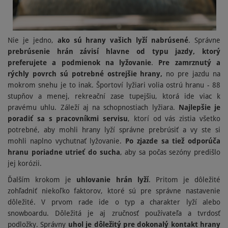
Nie je jedno,
ako sú hrany vašich lyží nabrúsené
. Správne
prebrúsenie hrán závisí hlavne od typu jazdy, ktorý
preferujete a podmienok na lyžovanie
.
Pre zamrznutý a
rýchly povrch sú potrebné ostrejšie hrany,
no pre jazdu na
mokrom snehu je to inak. Športoví lyžiari volia ostrú hranu - 88
stupňov a menej, rekreační zase tupejšiu, ktorá ide viac k
pravému uhlu. Záleží aj na schopnostiach lyžiara.
Najlepšie je
poradiť sa s pracovníkmi servisu
, ktorí od vás zistia všetko
potrebné, aby mohli hrany lyží správne prebrúsiť a vy ste si
mohli naplno vychutnať lyžovanie.
Po zjazde sa tiež odporúča
hranu poriadne utrieť do sucha
, aby sa počas sezóny predišlo
jej korózii.
Ďalším krokom je
uhlovanie hrán lyží
. Pritom je dôležité
zohľadniť niekoľko faktorov, ktoré sú pre správne nastavenie
dôležité. V prvom rade ide o typ a charakter lyží alebo
snowboardu. Dôležitá je aj zručnosť používateľa a tvrdosť
podložky. Správny
uhol je dôležitý pre dokonalý kontakt hrany